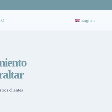
TO
English
miento
raltar
tros clientes